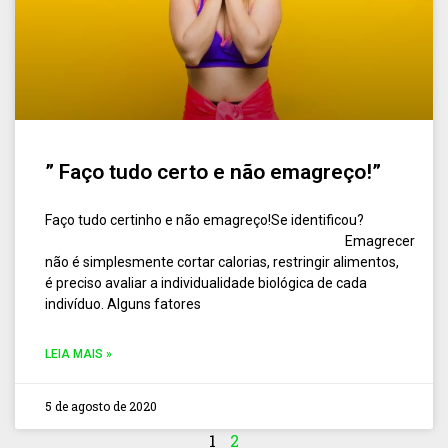
” Faço tudo certo e não emagreço!”
Faço tudo certinho e não emagreço!Se identificou?
⠀⠀⠀⠀⠀⠀⠀⠀⠀⠀⠀⠀⠀⠀⠀⠀⠀⠀⠀⠀⠀⠀⠀⠀⠀⠀⠀⠀⠀⠀Emagrecer
não é simplesmente cortar calorias, restringir alimentos,
é preciso avaliar a individualidade biológica de cada
indivíduo. Alguns fatores
LEIA MAIS »
5 de agosto de 2020
1
2