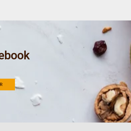
 ebook
AR