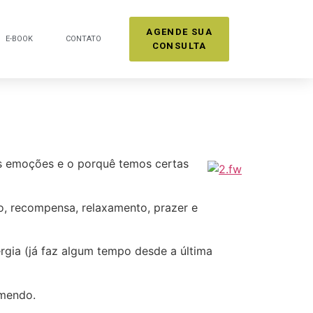
AGENDE SUA
E-BOOK
CONTATO
CONSULTA
as emoções e o porquê temos certas
, recompensa, relaxamento, prazer e
gia (já faz algum tempo desde a última
omendo.