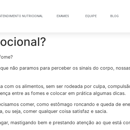
ATENDIMENTO NUTRICIONAL
EXAMES
EQUIPE
BLOG
ocional?
 fome?
 que não paramos para perceber os sinais do corpo, noss
a com os alimentos, sem ser rodeada por culpa, compulsão
rença entre as fomes e colocar em prática algumas dicas.
recisamos comer, como estômago roncando e queda de ener
, ou seja, comer qualquer coisa satisfaz e sacia.
agar, mastigando bem e prestando atenção ao que está c