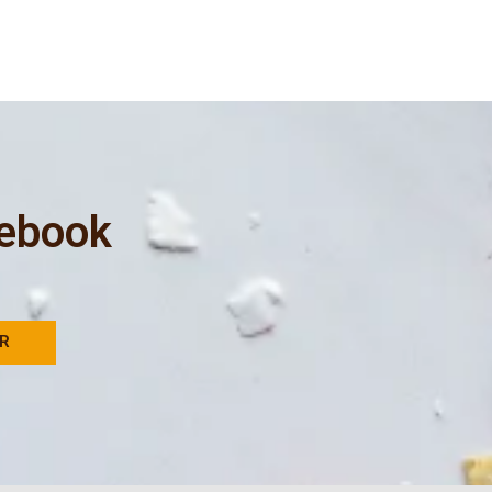
 ebook
AR