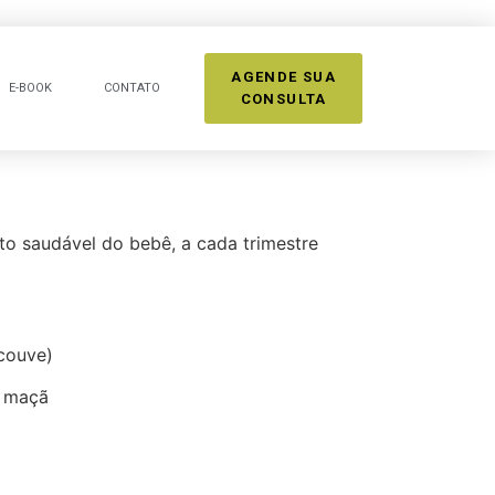
AGENDE SUA
E-BOOK
CONTATO
CONSULTA
to saudável do bebê, a cada trimestre
 couve)
, maçã