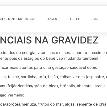
ATENDIMENTO NUTRICIONAL
EXAMES
EQUIPE
BLOG
NCIAIS NA GRAVIDEZ
idades de energia, vitaminas e minerais para o crescimen
rente pois os estágios do bebê vão mudando também!
 ficar mais atentas para uma gestação saudável como:
im, tahine, sardinha, tofu, feijão, folhas verdes (espinafre,
as (feijão/lentilha/grão de bico), brócolis, abacate, laranja
eijão vermelho
a/abrótea/merluza, frutos do mar, algas, semente de chia